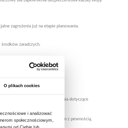
luczowe dla zapewnienia bezpieczeństwa każdej ekipy
alne zagrożenia już na etapie planowania.
je środków zaradczych.
O plikach cookies
i, aby omówić wyniki oraz zalecenia dotyczące
ołecznościowe i analizować
ntrowanie się na procesie twórczym z pewnością,
artnerom społecznościowym,
anymi od Ciebie lub