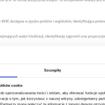
w BHP w formie przejrzystej książki. To kompendium wiedzy jest k
HP, dostępna w języku polskim i angielskim, identyfikująca potencj
ejmujących audyt lokalizacji, identyfikację zagrożeń oraz propozyc
złonków ekipy technicznej.
względniająca specyfikę ich pracy na planie.
a pracy przed rozpoczęciem projektu
Szczegóły
odukcji w ramach dokumentacji technicznej lub po jej wykonaniu
izujemy spotkanie konsultacyjne z kierownictwem planu lub produkcj
 plików cookie
do spersonalizowania treści i reklam, aby oferować funkcje sp
e wsparcie w zakresie BHP na planie filmowym, umożliwiając skonce
ormacje o tym, jak korzystasz z naszej witryny, udostępniamy p
Partnerzy mogą połączyć te informacje z innymi danymi otrzym
stale doskonalone.