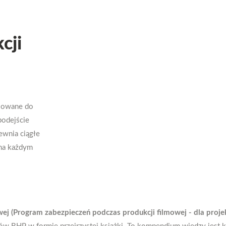
cji
sowane do
podejście
ewnia ciągłe
 na każdym
j (Program zabezpieczeń podczas produkcji filmowej - dla proje