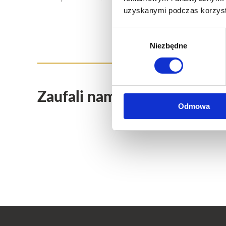
uzyskanymi podczas korzysta
Wybór
Niezbędne
zgody
Zaufali nam
Odmowa