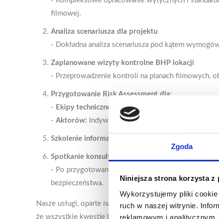
- Kompleksowe opracowanie wytycznych i standardó
filmowej.
Analiza scenariusza dla projektu
- Dokładna analiza scenariusza pod kątem wymogów B
Zaplanowane wizyty kontrolne BHP lokacji
- Przeprowadzenie kontroli na planach filmowych, ob
Przygotowanie Risk Assessment dla:
-
Ekipy technicznej:
Szczegółowa ocena ryzyka dla c
-
Aktorów:
Indywidualna ocena ryzyka dla aktorów, u
Szkolenie informacyjne w zakresie bezpieczeństw
Zgoda
Spotkanie konsultacyjne z Kierownictwem Planu/Pr
- Po przygotowaniu dokumentacji technicznej organ
Niniejsza strona korzysta z
bezpieczeństwa.
Wykorzystujemy pliki cookie 
Nasze usługi, oparte na cyklu Deminga, zapewniają pełn
ruch w naszej witrynie. Inf
reklamowym i analitycznym. 
że wszystkie kwestie bezpieczeństwa są pod kontrolą i 